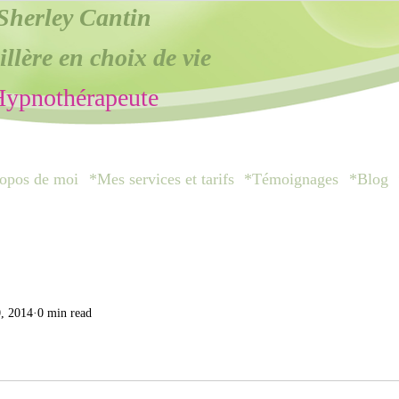
Sherley Cantin
llère en choix de vie
ypnothérapeute
opos de moi
*Mes services et tarifs
*Témoignages
*Blog
0, 2014
0 min read