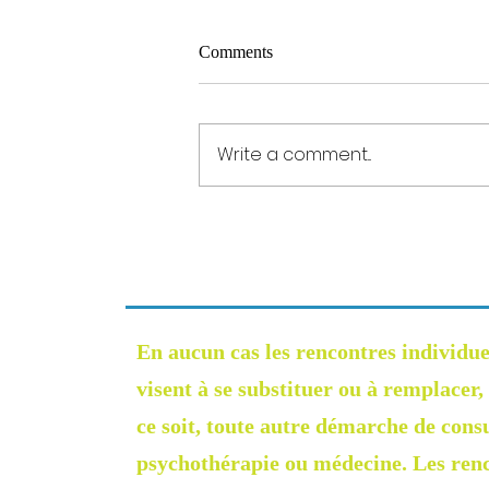
La voix/voie qui résonne en moi
Comments
Ma voix se fait entendre en écho de
mon centre de la gorge et vers les
parois de mon monde intérieur. Et ,
Write a comment...
cette v oix transmet des sons, des
fréquences qui convergent vers ce
chemin qui est le mien
En aucun cas les rencontres individue
visent à se substituer ou à remplacer
ce soit, toute autre démarche de cons
psychothérapie ou médecine. Les renc