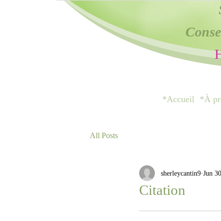
Consei
H
*Accueil
*À pr
All Posts
sherleycantin9
Jun 3
Citation