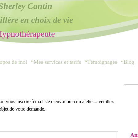
Sherley Cantin
llère en choix de vie
ypnothérapeute
opos de moi
*Mes services et tarifs
*Témoignages
*Blog
vous inscrire à ma liste d'envoi ou a un atelier... veuillez
'objet de votre demande.
Ani