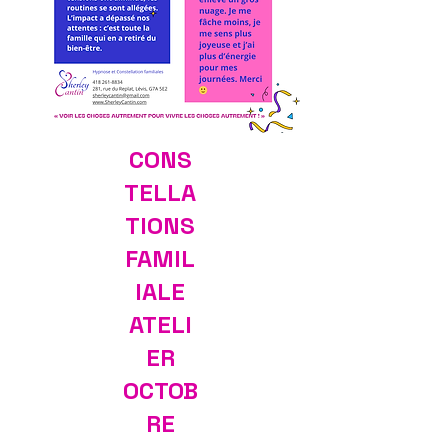
CONS
TELLA
TIONS
FAMIL
IALE
ATELI
ER
OCTOB
RE